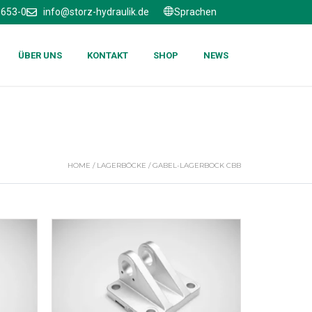
6653-0
info@storz-hydraulik.de
Sprachen
ÜBER UNS
KONTAKT
SHOP
NEWS
HOME
/
LAGERBÖCKE
/ GABEL-LAGERBOCK CBB