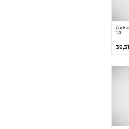
Gabe
10
39,3