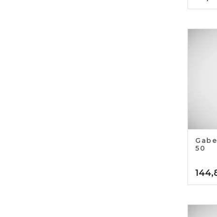
Gabe
50
144,