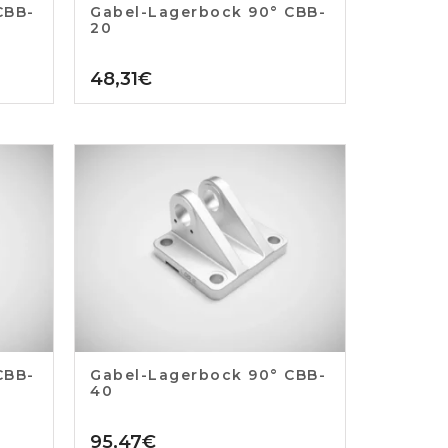
CBB-
Gabel-Lagerbock 90° CBB-
20
48,31
€
CBB-
Gabel-Lagerbock 90° CBB-
40
95,47
€