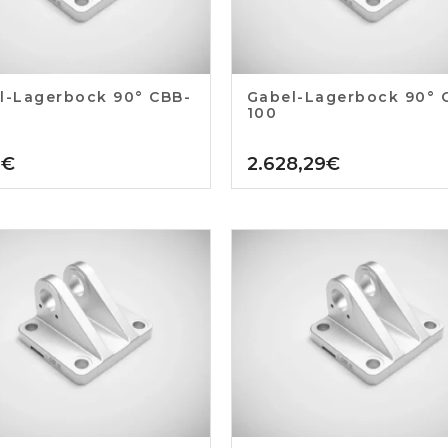
l-Lagerbock 90° CBB-
Gabel-Lagerbock 90° 
100
1
€
2.628,29
€