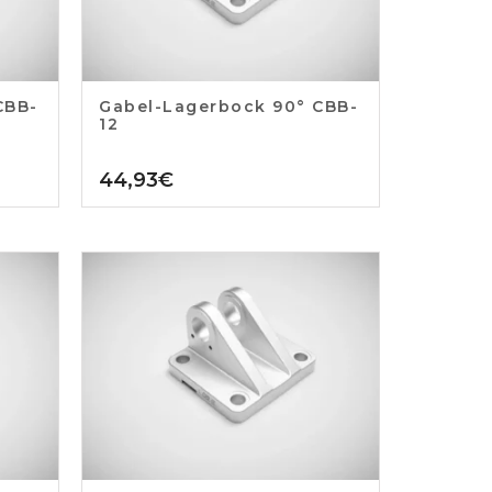
CBB-
Gabel-Lagerbock 90° CBB-
12
44,93
€