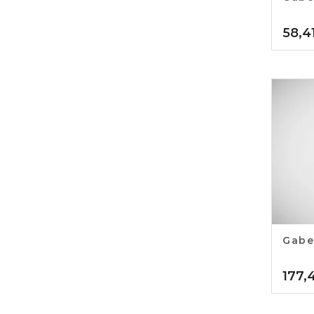
58,4
Gabe
177,