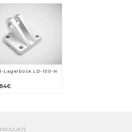
l-Lagerbock LD-100-N
,84
€
PRODUKTE