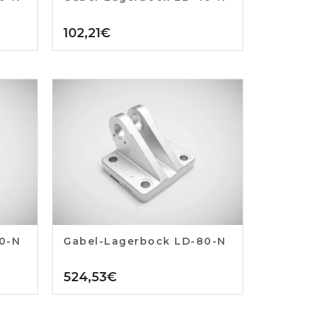
102,21
€
0-N
Gabel-Lagerbock LD-80-N
524,53
€