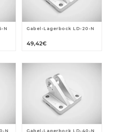
6-N
Gabel-Lagerbock LD-20-N
49,42
€
0-N
Gabel-Lagerbock LD-40-N