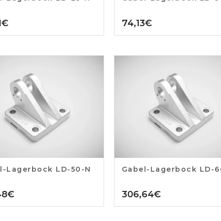
1
€
74,13
€
l-Lagerbock LD-50-N
Gabel-Lagerbock LD-6
48
€
306,64
€