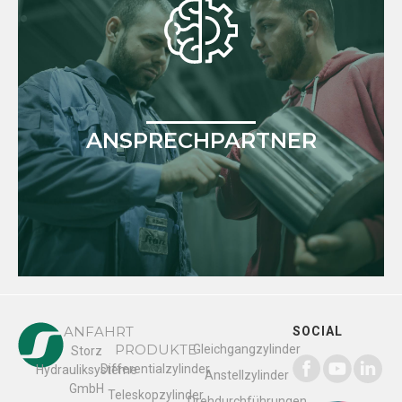
ANSPRECHPARTNER
ANFAHRT
SOCIAL
PRODUKTE
Gleichgangzylinder
Storz
Differentialzylinder
Hydrauliksysteme
Anstellzylinder
GmbH
Teleskopzylinder
Drehdurchführungen