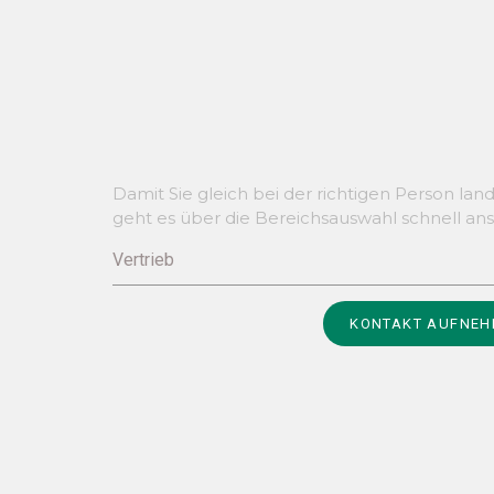
Damit Sie gleich bei der richtigen Person lan
geht es über die Bereichsauswahl schnell ans 
Vertrieb
Alternative:
KONTAKT AUFNE