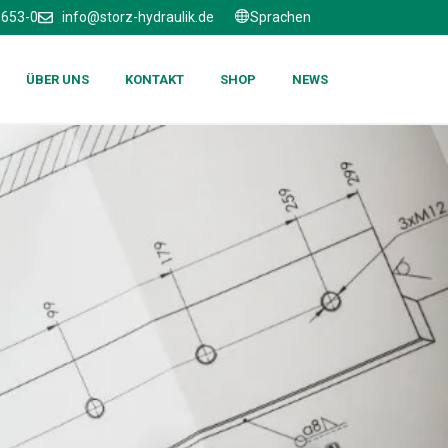
6653-0
info@storz-hydraulik.de
Sprachen
ÜBER UNS
KONTAKT
SHOP
NEWS