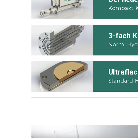
Kompakt. K
3-fach K
Norm- Hydr
Ultrafla
Standard-H