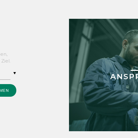
den,
Ziel.
ANSP
HMEN