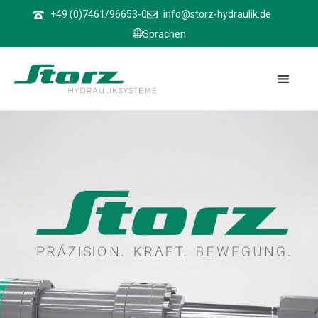
↑
+49 (0)7461/96653-0
info@storz-hydraulik.de
Sprachen