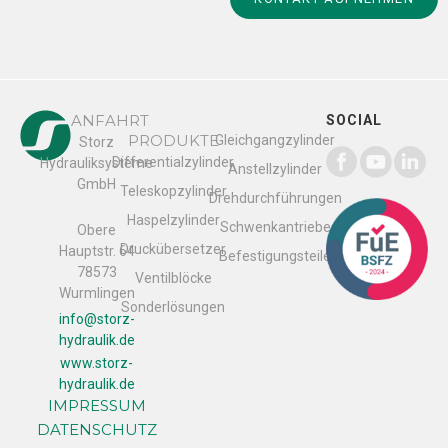
ANFAHRT
SOCIAL
PRODUKTE
Gleichgangzylinder
Storz
Differentialzylinder
Hydrauliksysteme
Anstellzylinder
GmbH
Teleskopzylinder
Drehdurchführungen
Haspelzylinder
Schwenkantriebe
Obere
Druckübersetzer
Hauptstr. 64
Befestigungsteile
78573
Ventilblöcke
Wurmlingen
Sonderlösungen
info@storz-
hydraulik.de
www.storz-
hydraulik.de
IMPRESSUM
DATENSCHUTZ