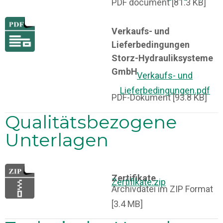
PDF document [81.3 KB]
Verkaufs- und
Lieferbedingungen
Storz-Hydrauliksysteme
GmbH
Verkaufs- und
Lieferbedingungen.pdf
PDF-Dokument [93.8 KB]
Qualitätsbezogene
Unterlagen
Zertifikate
Zertifikate.zip
Archivdatei im ZIP Format
[3.4 MB]