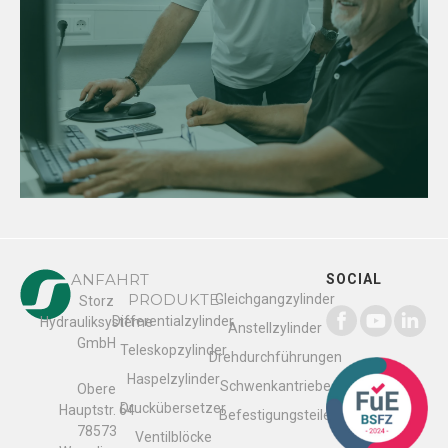
ANFAHRT
SOCIAL
PRODUKTE
Gleichgangzylinder
Storz
Differentialzylinder
Hydrauliksysteme
Anstellzylinder
GmbH
Teleskopzylinder
Drehdurchführungen
Haspelzylinder
Schwenkantriebe
Obere
Druckübersetzer
Hauptstr. 64
Befestigungsteile
78573
Ventilblöcke