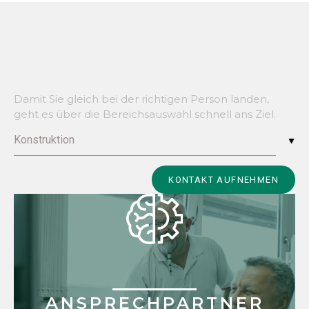
Damit Sie gleich bei der richtigen Person landen,
geht es über die Bereichsauswahl schnell ans Ziel.
Konstruktion
Alternative:
KONTAKT AUFNEHMEN
ANSPRECHPARTNER