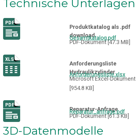
Technische Unterlagen
Produktkatalog als .pdf
download
Gesamtkatalog.pdf
PDF-Dokument [47.3 MB]
Anforderungsliste
Hydraulikzylinder
Anforderungsliste.xlsx
Microsoft Excel-Dokument
[954.8 KB]
Reparatur-Anfrage
Reparatur_anfrage.pdf
PDF-Dokument [61.3 KB]
3D-Datenmodelle