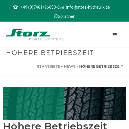
↑
+49 (0)7461/96653-0
info@storz-hydraulik.de
Sprachen
HÖHERE BETRIEBSZEIT
STARTSEITE
»
NEWS
»
HÖHERE BETRIEBSZEIT
Höhere Betriebszeit