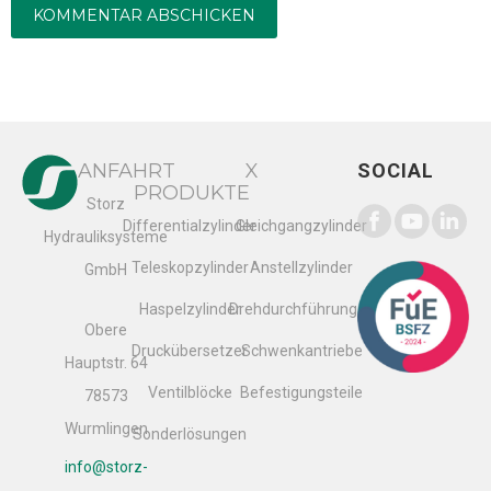
Alternative:
ANFAHRT
X
SOCIAL
PRODUKTE
Storz
Differentialzylinder
Gleichgangzylinder
Hydrauliksysteme
Teleskopzylinder
Anstellzylinder
GmbH
Haspelzylinder
Drehdurchführungen
Obere
Druckübersetzer
Schwenkantriebe
Hauptstr. 64
Ventilblöcke
Befestigungsteile
78573
Wurmlingen
Sonderlösungen
info@storz-