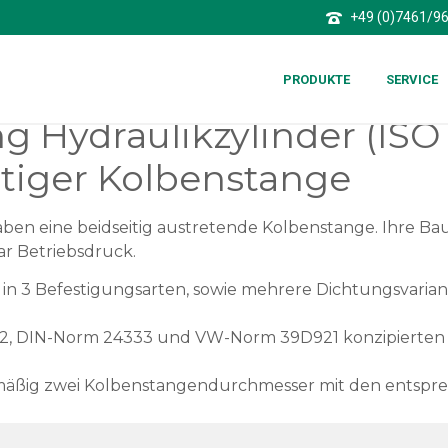
+49 (0)7461/9
PRODUKTE
SERVICE
ng Hydraulikzylinder (IS
itiger Kolbenstange
aben eine beidseitig austretende Kolbenstange. Ihre Ba
ar Betriebsdruck.
in 3 Befestigungsarten, sowie mehrere Dichtungsvari
2, DIN-Norm 24333 und VW-Norm 39D921 konzipierten 
ßig zwei Kolbenstangendurchmesser mit den entsprec