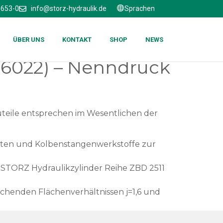
6653-0
info@storz-hydraulik.de
Sprachen
ÜBER UNS
KONTAKT
SHOP
NEWS
O 6022) – Nenndruck
uteile entsprechen im Wesentlichen der
anten und Kolbenstangenwerkstoffe zur
STORZ Hydraulikzylinder Reihe ZBD 2511
henden Flächenverhältnissen j=1,6 und