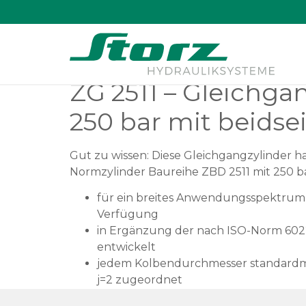
↑
ZG 2511
ZG 2511 – Gleichga
250 bar mit beidse
Gut zu wissen: Diese Gleichgangzylinder h
Normzylinder Baureihe ZBD 2511 mit 250 b
für ein breites Anwendungsspektrum 
Verfügung
in Ergänzung der nach ISO-Norm 602
entwickelt
jedem Kolbendurchmesser standardmä
j=2 zugeordnet