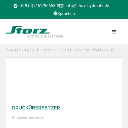
↑
+49 (0)7461/96653-0
info@storz-hydraulik.de
Sprachen
News. Mehrwert. Interessantes.
Spannende Themen rund um die Hydraulik.
DRUCKÜBERSETZER
17. Dezember 2025