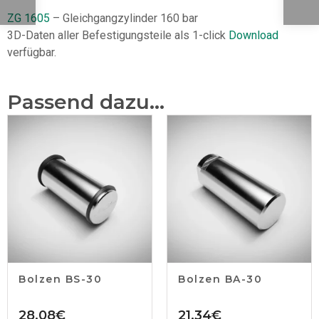
ZG 1605
– Gleichgangzylinder 160 bar
3D-Daten aller Befestigungsteile als 1-click
Download
verfügbar.
Passend dazu...
Bolzen BS-30
Bolzen BA-30
28,08
€
21,34
€