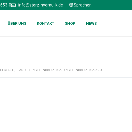
6653-0
info@storz-hydraulik.de
Sprachen
ÜBER UNS
KONTAKT
SHOP
NEWS
ELKÖPFE, FLANSCHE
/
GELENKKOPF KM-U
/ GELENKKOPF KM-35-U