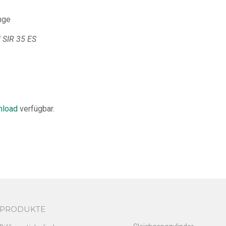
nge
 SIR 35 ES
load
verfügbar.
PRODUKTE