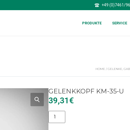
+49 (0)7461/9
PRODUKTE
SERVICE
HOME
/
GELENKE, GAB
GELENKKOPF KM-35-U
39,31
€
Alternative: