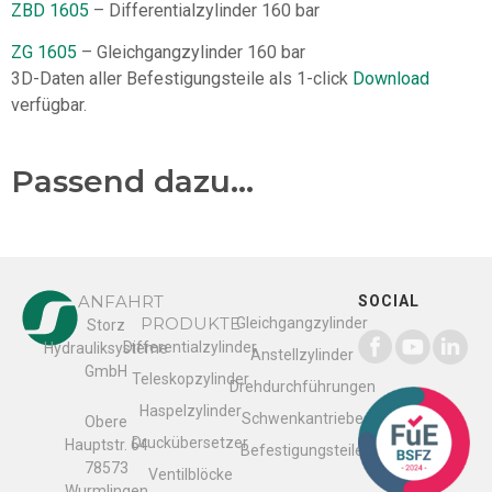
ZBD 1605
– Differentialzylinder 160 bar
ZG 1605
– Gleichgangzylinder 160 bar
3D-Daten aller Befestigungsteile als 1-click
Download
verfügbar.
Passend dazu...
ANFAHRT
SOCIAL
PRODUKTE
Gleichgangzylinder
Storz
Differentialzylinder
Hydrauliksysteme
Anstellzylinder
GmbH
Teleskopzylinder
Drehdurchführungen
Haspelzylinder
Schwenkantriebe
Obere
Druckübersetzer
Hauptstr. 64
Befestigungsteile
78573
Ventilblöcke
Wurmlingen