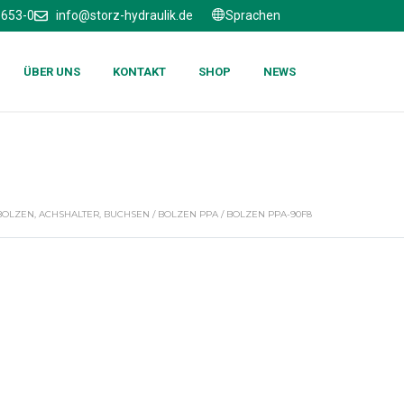
6653-0
info@storz-hydraulik.de
Sprachen
ÜBER UNS
KONTAKT
SHOP
NEWS
BOLZEN, ACHSHALTER, BUCHSEN
/
BOLZEN PPA
/ BOLZEN PPA-90F8