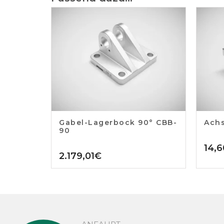
Gabel-Lagerbock 90° CBB-
Achs
90
14,6
2.179,01
€