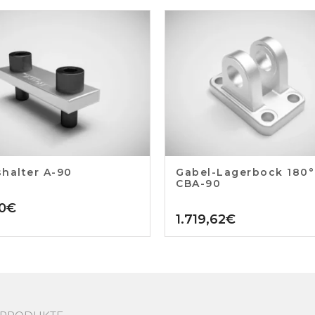
halter A-90
Gabel-Lagerbock 180°
CBA-90
0
€
1.719,62
€