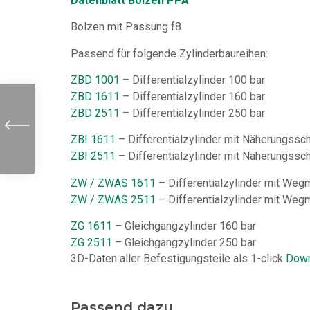
Datenblatt Bolzen PPA
Bolzen mit Passung f8
Passend für folgende Zylinderbaureihen:
ZBD 1001
– Differentialzylinder 100 bar
ZBD 1611
– Differentialzylinder 160 bar
ZBD 2511
– Differentialzylinder 250 bar
ZBI 1611
– Differentialzylinder mit Näherungssch
ZBI 2511
– Differentialzylinder mit Näherungssch
ZW / ZWAS 1611
– Differentialzylinder mit We
ZW / ZWAS 2511
– Differentialzylinder mit We
ZG 1611
– Gleichgangzylinder 160 bar
ZG 2511
– Gleichgangzylinder 250 bar
3D-Daten aller Befestigungsteile als 1-click
Down
Passend dazu...