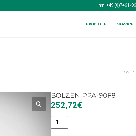
+49 (0)7461/9
PRODUKTE
SERVICE
HOME
/
BOLZEN PPA-90F8
252,72
€
Alternative: