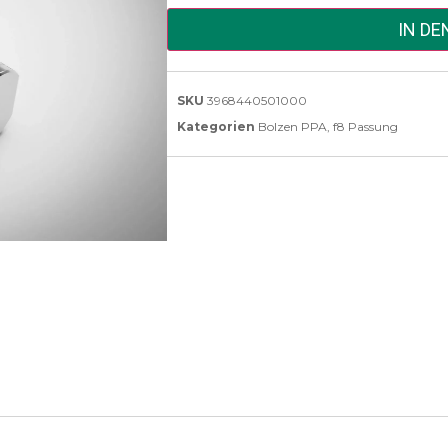
IN D
SKU
3968440501000
Kategorien
Bolzen PPA
,
f8 Passung