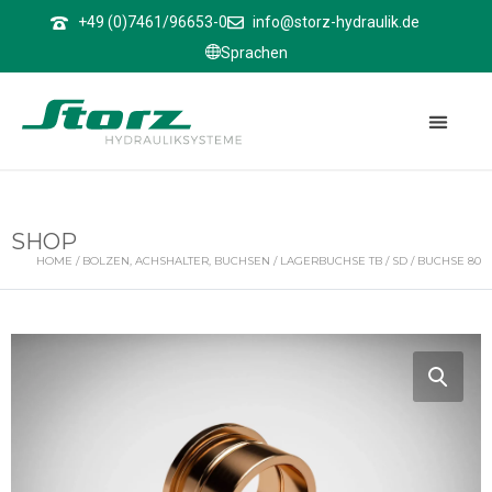
↑
+49 (0)7461/96653-0
info@storz-hydraulik.de
Sprachen
SHOP
HOME
/
BOLZEN, ACHSHALTER, BUCHSEN
/
LAGERBUCHSE TB / SD
/ BUCHSE 80