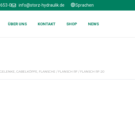
6653-0
info@storz-hydraulik.de
Sprachen
ÜBER UNS
KONTAKT
SHOP
NEWS
GELENKE, GABELKÖPFE, FLANSCHE
/
FLANSCH RF
/ FLANSCH RF-20