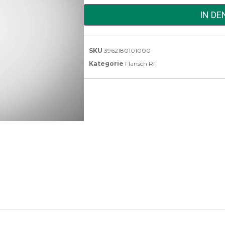
IN D
SKU
3962180101000
Kategorie
Flansch RF