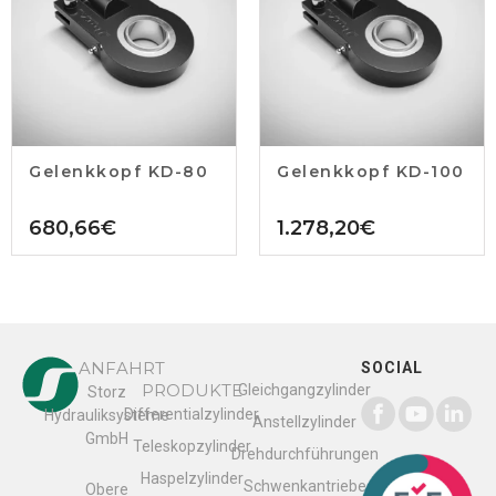
Gelenkkopf KD-80
Gelenkkopf KD-100
680,66
€
1.278,20
€
ANFAHRT
SOCIAL
PRODUKTE
Gleichgangzylinder
Storz
Differentialzylinder
Hydrauliksysteme
Anstellzylinder
GmbH
Teleskopzylinder
Drehdurchführungen
Haspelzylinder
Schwenkantriebe
Obere