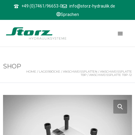
↑
+49 (0)7461/96653-0
info@storz-hydraulik.de
Sprachen
SHOP
HOME
/
LAGERBÖCKE
/
ANSCHWEISSPLATTEN
/
ANSCHWEISSPLATTE T
BP
/ ANSCHWEISSPLATTE TBP-12