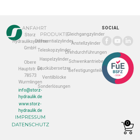
ANFAHRT
SOCIAL
PRODUKTE
Gleichgangzylinder
Storz
Differentialzylinder
Hydrauliksysteme
Anstellzylinder
GmbH
Teleskopzylinder
Drehdurchführungen
Haspelzylinder
Schwenkantriebe
Obere
Druckübersetzer
Hauptstr. 64
Befestigungsteile
78573
Ventilblöcke
Wurmlingen
Sonderlösungen
info@storz-
hydraulik.de
www.storz-
hydraulik.de
IMPRESSUM
0
DATENSCHUTZ