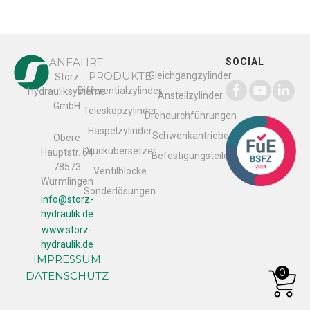
ANFAHRT
SOCIAL
PRODUKTE
Gleichgangzylinder
Storz
Differentialzylinder
Hydrauliksysteme
Anstellzylinder
GmbH
Teleskopzylinder
Drehdurchführungen
Haspelzylinder
Schwenkantriebe
Obere
Druckübersetzer
Hauptstr. 64
Befestigungsteile
78573
Ventilblöcke
Wurmlingen
Sonderlösungen
info@storz-
hydraulik.de
www.storz-
hydraulik.de
IMPRESSUM
0
DATENSCHUTZ