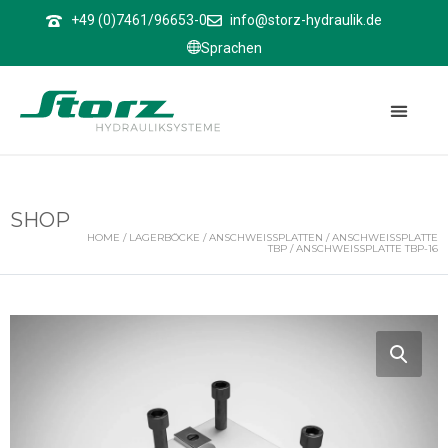
↑
+49 (0)7461/96653-0
info@storz-hydraulik.de
Sprachen
SHOP
HOME
/
LAGERBÖCKE
/
ANSCHWEISSPLATTEN
/
ANSCHWEISSPLATTE T
BP
/ ANSCHWEISSPLATTE TBP-16