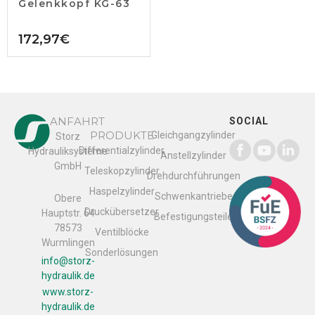
Gelenkkopf KG-63
172,97
€
ANFAHRT
SOCIAL
PRODUKTE
Gleichgangzylinder
Storz
Differentialzylinder
Hydrauliksysteme
Anstellzylinder
GmbH
Teleskopzylinder
Drehdurchführungen
Haspelzylinder
Schwenkantriebe
Obere
Druckübersetzer
Hauptstr. 64
Befestigungsteile
78573
Ventilblöcke
Wurmlingen
Sonderlösungen
info@storz-
hydraulik.de
www.storz-
hydraulik.de