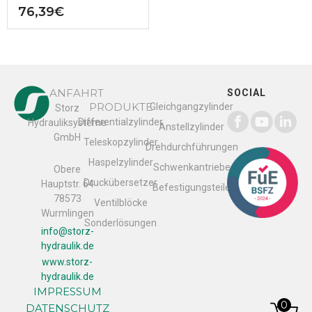
76,39
€
ANFAHRT
SOCIAL
PRODUKTE
Gleichgangzylinder
Storz
Differentialzylinder
Hydrauliksysteme
Anstellzylinder
GmbH
Teleskopzylinder
Drehdurchführungen
Haspelzylinder
Schwenkantriebe
Obere
Druckübersetzer
Hauptstr. 64
Befestigungsteile
78573
Ventilblöcke
Wurmlingen
Sonderlösungen
info@storz-
hydraulik.de
www.storz-
hydraulik.de
IMPRESSUM
0
DATENSCHUTZ