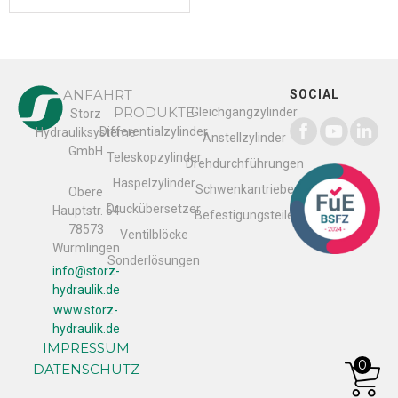
ANFAHRT
SOCIAL
PRODUKTE
Gleichgangzylinder
Storz
Differentialzylinder
Hydrauliksysteme
Anstellzylinder
GmbH
Teleskopzylinder
Drehdurchführungen
Haspelzylinder
Schwenkantriebe
Obere
Druckübersetzer
Hauptstr. 64
Befestigungsteile
78573
Ventilblöcke
Wurmlingen
Sonderlösungen
info@storz-
hydraulik.de
www.storz-
hydraulik.de
IMPRESSUM
0
DATENSCHUTZ