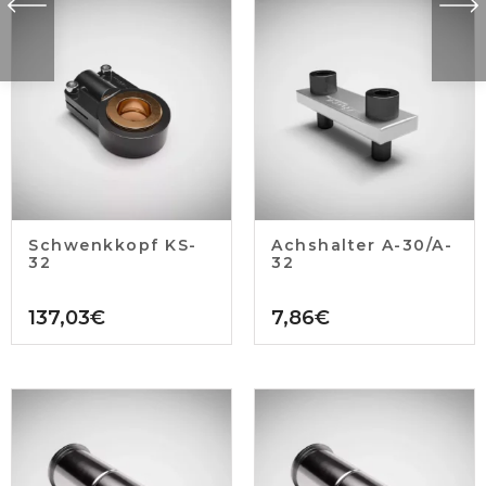
Schwenkkopf KS-
Achshalter A-30/A-
32
32
137,03
€
7,86
€