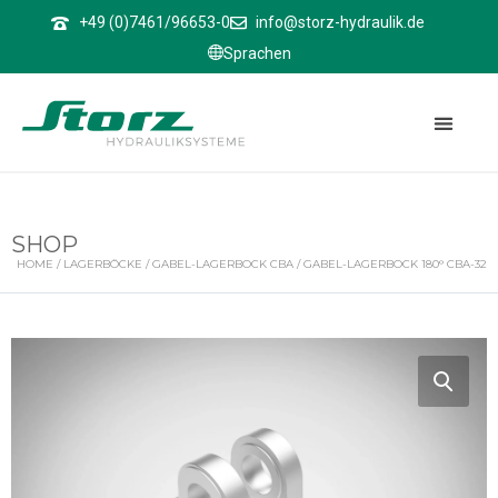
↑
+49 (0)7461/96653-0
info@storz-hydraulik.de
Sprachen
SHOP
HOME
/
LAGERBÖCKE
/
GABEL-LAGERBOCK CBA
/ GABEL-LAGERBOCK 180° CBA-32