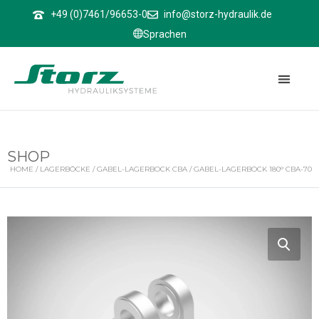
↑
+49 (0)7461/96653-0
info@storz-hydraulik.de
Sprachen
SHOP
HOME
/
LAGERBÖCKE
/
GABEL-LAGERBOCK CBA
/ GABEL-LAGERBOCK 180° CBA-70