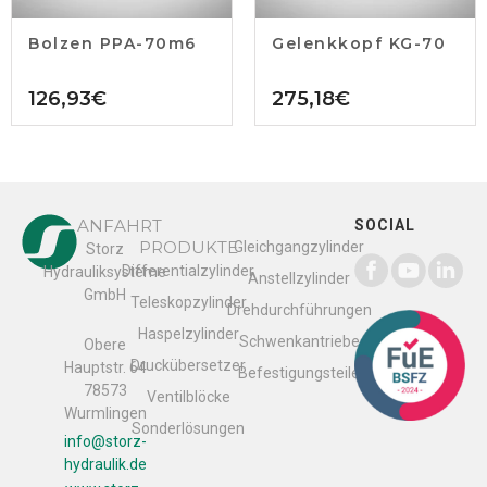
Bolzen PPA-70m6
Gelenkkopf KG-70
126,93
€
275,18
€
ANFAHRT
SOCIAL
PRODUKTE
Gleichgangzylinder
Storz
Differentialzylinder
Hydrauliksysteme
Anstellzylinder
GmbH
Teleskopzylinder
Drehdurchführungen
Haspelzylinder
Schwenkantriebe
Obere
Druckübersetzer
Hauptstr. 64
Befestigungsteile
78573
Ventilblöcke
Wurmlingen
Sonderlösungen
info@storz-
hydraulik.de