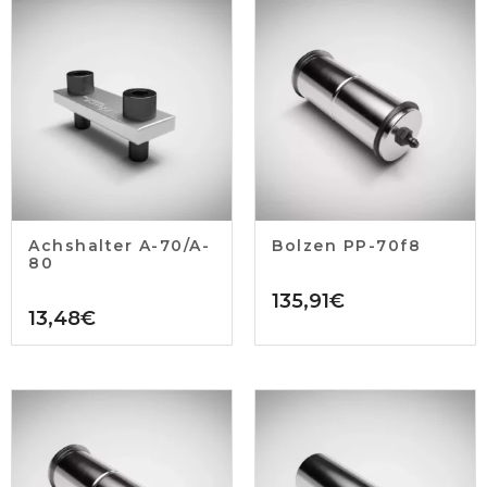
Achshalter A-70/A-
Bolzen PP-70f8
80
135,91
€
13,48
€