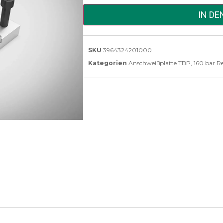
IN D
SKU
3964324201000
Kategorien
Anschweißplatte TBP
,
160 bar R