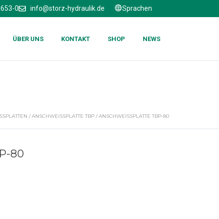
6653-0
info@storz-hydraulik.de
Sprachen
ÜBER UNS
KONTAKT
SHOP
NEWS
SPLATTEN
/
ANSCHWEISSPLATTE TBP
/ ANSCHWEISSPLATTE TBP-80
-80