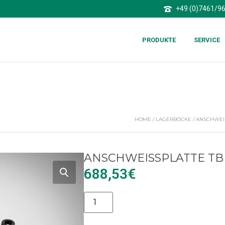
+49 (0)7461/9
PRODUKTE
SERVICE
HOME
/
LAGERBÖCKE
/
ANSCHWEIS
ANSCHWEISSPLATTE TBP
688,53
€
Alternative: