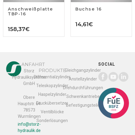
Anschweißplatte
Buchse 16
TBP-16
14,61
€
158,37
€
ANFAHRT
SOCIAL
PRODUKTE
Gleichgangzylinder
Storz
Differentialzylinder
Hydrauliksysteme
Anstellzylinder
GmbH
Teleskopzylinder
Drehdurchführungen
Haspelzylinder
Schwenkantriebe
Obere
Druckübersetzer
Hauptstr. 64
Befestigungsteile
78573
Ventilblöcke
Wurmlingen
Sonderlösungen
info@storz-
hydraulik.de