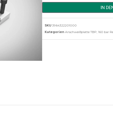
IN D
SKU
3964322201000
Kategorien
Anschweißplatte TBP
,
160 bar R