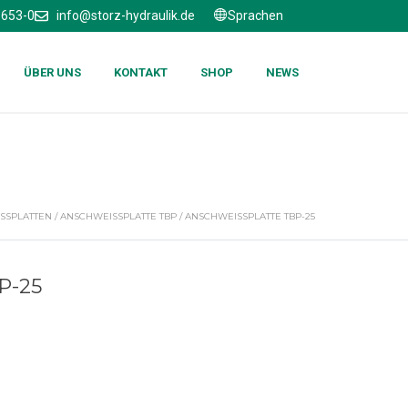
6653-0
info@storz-hydraulik.de
Sprachen
ÜBER UNS
KONTAKT
SHOP
NEWS
SPLATTEN
/
ANSCHWEISSPLATTE TBP
/ ANSCHWEISSPLATTE TBP-25
-25