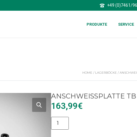
+49 (0)7461/9
PRODUKTE
SERVICE
HOME
/
LAGERBÖCKE
/
ANSCHWEIS
ANSCHWEISSPLATTE TBP
163,99
€
Alternative: