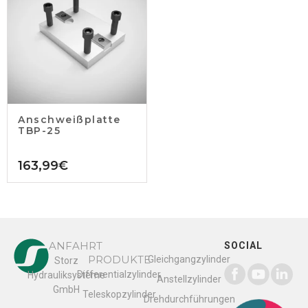
Anschweißplatte
TBP-25
163,99
€
ANFAHRT
SOCIAL
PRODUKTE
Gleichgangzylinder
Storz
Differentialzylinder
Hydrauliksysteme
Anstellzylinder
GmbH
Teleskopzylinder
Drehdurchführungen