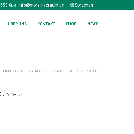
6653-0
info@storz-hydraulik.de
Sprachen
ÜBER UNS
KONTAKT
SHOP
NEWS
RBÖCKE
/
GABEL-LAGERBOCK CBB
/ GABEL-LAGERBOCK 90° CBB-12
CBB-12