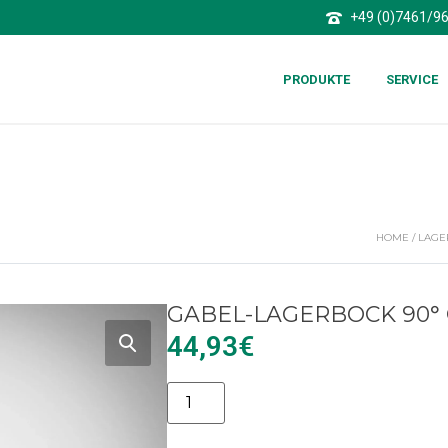
+49 (0)7461/9
PRODUKTE
SERVICE
HOME
/
LAGE
GABEL-LAGERBOCK 90° 
44,93
€
Alternative: