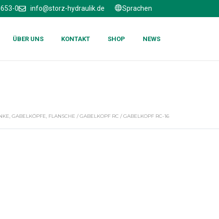
6653-0
info@storz-hydraulik.de
Sprachen
ÜBER UNS
KONTAKT
SHOP
NEWS
NKE, GABELKÖPFE, FLANSCHE
/
GABELKOPF RC
/ GABELKOPF RC-16