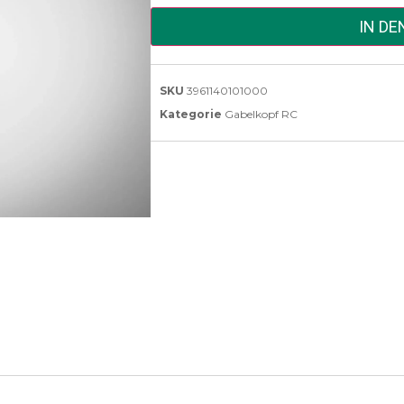
IN D
SKU
3961140101000
Kategorie
Gabelkopf RC