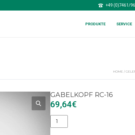
+49 (0)7461/9
PRODUKTE
SERVICE
HOME
/
GELE
GABELKOPF RC-16
69,64
€
Alternative: