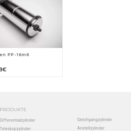
en PP-16m6
8
€
PRODUKTE
Gleichgangzylinder
Differentialzylinder
Anstellzylinder
Teleskopzylinder