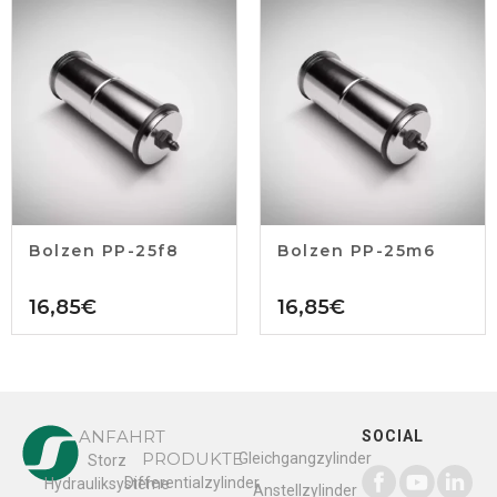
Bolzen PP-25f8
Bolzen PP-25m6
16,85
€
16,85
€
ANFAHRT
SOCIAL
PRODUKTE
Gleichgangzylinder
Storz
Differentialzylinder
Hydrauliksysteme
Anstellzylinder