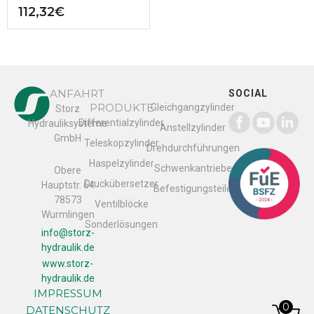
112,32
€
ANFAHRT
SOCIAL
PRODUKTE
Gleichgangzylinder
Storz
Differentialzylinder
Hydrauliksysteme
Anstellzylinder
GmbH
Teleskopzylinder
Drehdurchführungen
Haspelzylinder
Schwenkantriebe
Obere
Druckübersetzer
Hauptstr. 64
Befestigungsteile
78573
Ventilblöcke
Wurmlingen
Sonderlösungen
info@storz-
hydraulik.de
www.storz-
hydraulik.de
IMPRESSUM
0
DATENSCHUTZ