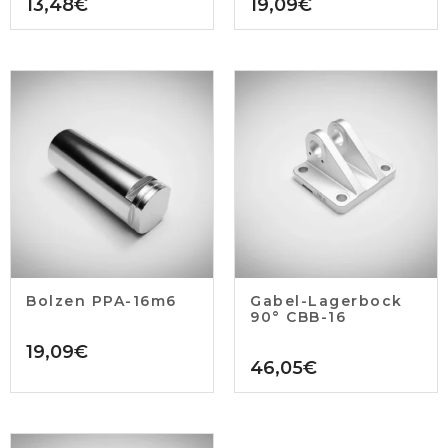
13,48
€
19,09
€
Bolzen PPA-16m6
Gabel-Lagerbock
90° CBB-16
19,09
€
46,05
€