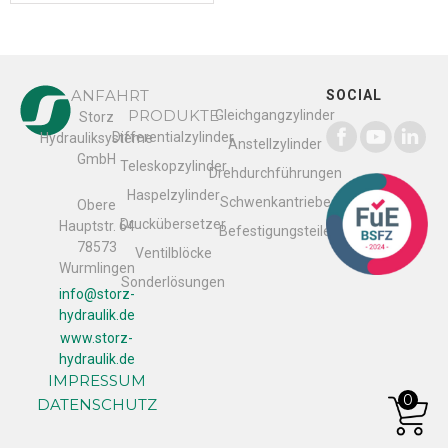
ANFAHRT
SOCIAL
PRODUKTE
Gleichgangzylinder
Storz
Differentialzylinder
Hydrauliksysteme
Anstellzylinder
GmbH
Teleskopzylinder
Drehdurchführungen
Haspelzylinder
Schwenkantriebe
Obere
Druckübersetzer
Hauptstr. 64
Befestigungsteile
78573
Ventilblöcke
Wurmlingen
Sonderlösungen
info@storz-
hydraulik.de
www.storz-
hydraulik.de
IMPRESSUM
0
DATENSCHUTZ