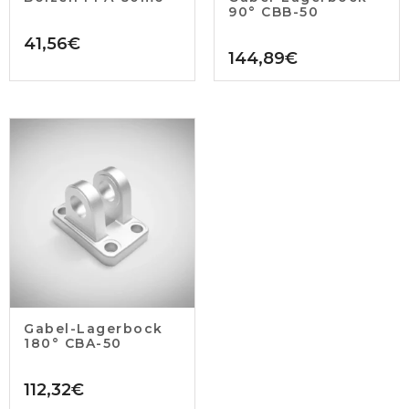
90° CBB-50
41,56
€
144,89
€
Gabel-Lagerbock
180° CBA-50
112,32
€