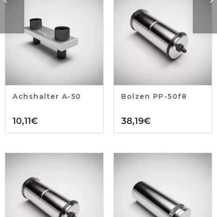
Achshalter A-50
Bolzen PP-50f8
10,11
€
38,19
€