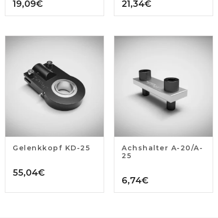
19,09
€
21,34
€
Gelenkkopf KD-25
Achshalter A-20/A-
25
55,04
€
6,74
€