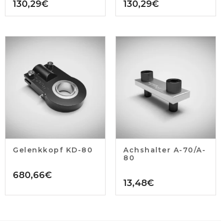
130,29
€
130,29
€
Gelenkkopf KD-80
Achshalter A-70/A-
80
680,66
€
13,48
€