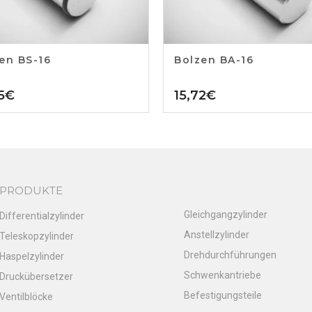
en BS-16
Bolzen BA-16
5
€
15,72
€
PRODUKTE
Gleichgangzylinder
Differentialzylinder
Anstellzylinder
Teleskopzylinder
Drehdurchführungen
Haspelzylinder
Schwenkantriebe
Druckübersetzer
Befestigungsteile
Ventilblöcke