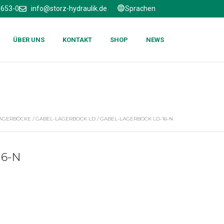
6653-0
info@storz-hydraulik.de
Sprachen
ÜBER UNS
KONTAKT
SHOP
NEWS
AGERBÖCKE
/
GABEL-LAGERBOCK LD
/ GABEL-LAGERBOCK LD-16-N
6-N