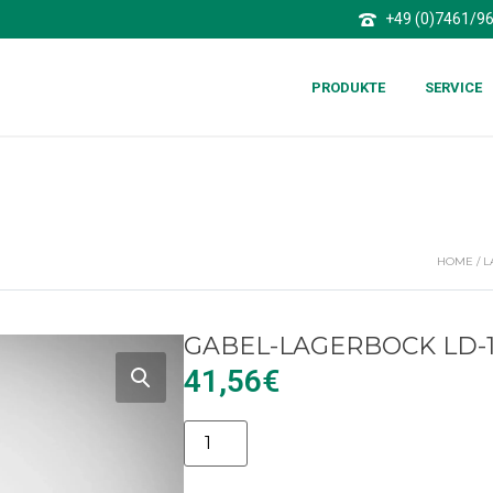
+49 (0)7461/9
PRODUKTE
SERVICE
HOME
/
L
GABEL-LAGERBOCK LD-1
41,56
€
Alternative: