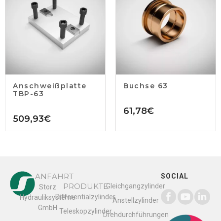
Anschweißplatte
Buchse 63
TBP-63
61,78
€
509,93
€
ANFAHRT
SOCIAL
PRODUKTE
Gleichgangzylinder
Storz
Differentialzylinder
Hydrauliksysteme
Anstellzylinder
GmbH
Teleskopzylinder
Drehdurchführungen