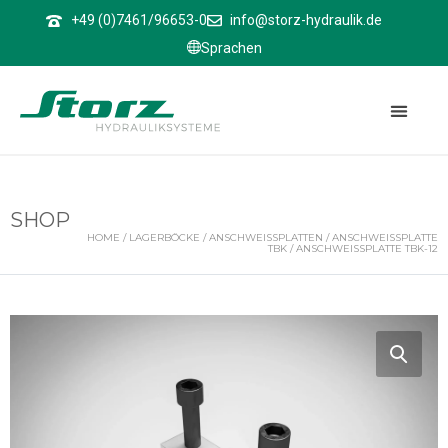
↑
+49 (0)7461/96653-0
info@storz-hydraulik.de
Sprachen
SHOP
HOME
/
LAGERBÖCKE
/
ANSCHWEISSPLATTEN
/
ANSCHWEISSPLATTE T
BK
/ ANSCHWEISSPLATTE TBK-12