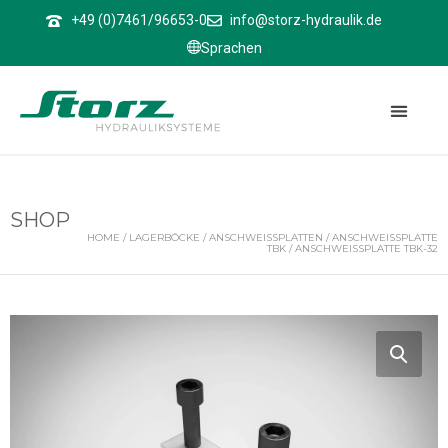
↑
+49 (0)7461/96653-0
info@storz-hydraulik.de
Sprachen
SHOP
HOME
/
LAGERBÖCKE
/
ANSCHWEISSPLATTEN
/
ANSCHWEISSPLATTE T
BK
/ ANSCHWEISSPLATTE TBK-32