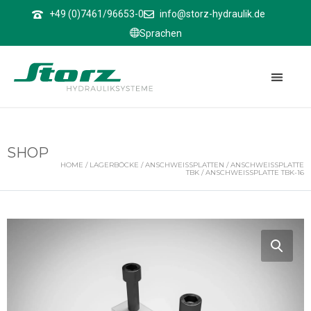
↑
+49 (0)7461/96653-0
info@storz-hydraulik.de
Sprachen
SHOP
HOME
/
LAGERBÖCKE
/
ANSCHWEISSPLATTEN
/
ANSCHWEISSPLATTE T
BK
/ ANSCHWEISSPLATTE TBK-16